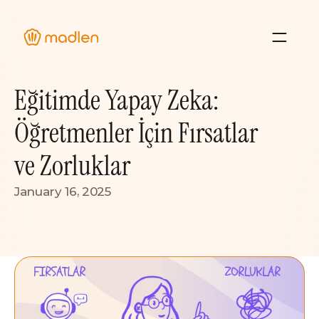
Hakkımızda
Eğitimde Yapay Zeka: 
Blog ve Etkinlikler
Deneyimler
Öğretmenler İçin Fırsatlar 
Kaynaklar
ve Zorluklar
January 16, 2025
Giriş Yap
İletişim