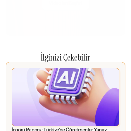
Videoları Keşfet
İlginizi Çekebilir
İçgörü Raporu: Türkiye'de Öğretmenler Yapay 