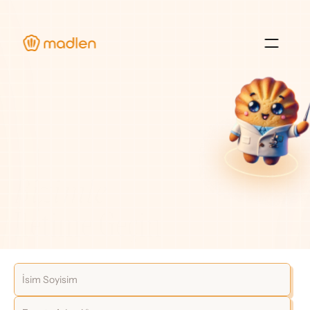
Hakkımızda
Blog ve Etkinlikler
Deneyimler
Kaynaklar
Bizimle
İletime Geçin
Giriş Yap
İletişim