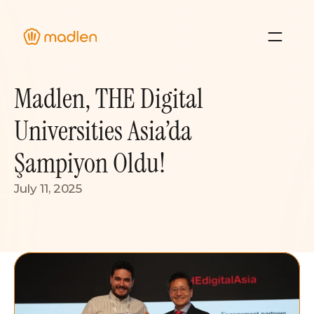
Hakkımızda
Madlen, THE Digital 
Blog ve Etkinlikler
Deneyimler
Universities Asia’da 
Kaynaklar
Şampiyon Oldu!
July 11, 2025
Giriş Yap
İletişim