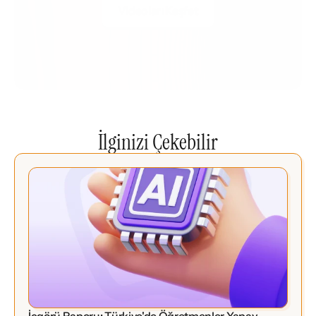
Videoları Keşfet
İlginizi Çekebilir
İçgörü Raporu: Türkiye'de Öğretmenler Yapay 